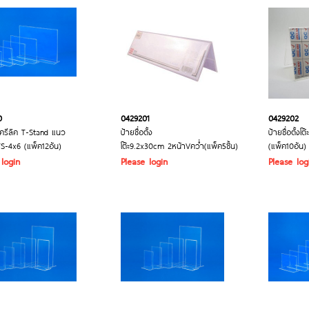
0
0429201
0429202
ครีลิค T-Stand แนว
ป้ายชื่อตั้ง
ป้ายชื่อตั้งโ
-4x6 (แพ็ค12อัน)
โต๊ะ9.2x30cm 2หน้าVคว่ำ(แพ็ค5ชิ้น)
(แพ็ค10อัน)
 login
Please login
Please log