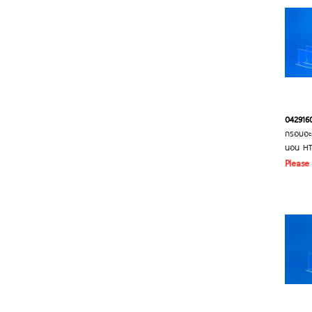
042916
กรอบอะ
นอน HTS
Please