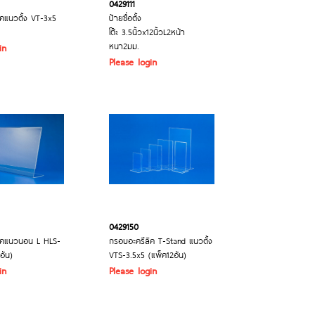
0429111
คแนวตั้ง VT-3x5
ป้ายชื่อตั้ง
โต๊ะ 3.5นิ้วx12นิ้วL2หน้า
หนา2มม.
in
Please login
0429150
ิคแนวนอน L HLS-
กรอบอะครีลิค T-Stand แนวตั้ง
อัน)
VTS-3.5x5 (แพ็ค12อัน)
in
Please login