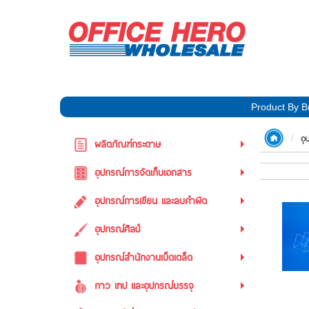
Product By B
อุ
ผลิตภัณฑ์กระดาษ
อุปกรณ์การจัดเก็บเอกสาร
อุปกรณ์การเขียน และลบคำผิด
อุปกรณ์ศิลป์
อุปกรณ์สำนักงานเบ็ดเตล็ด
กาว เทป และอุปกรณ์บรรจุ