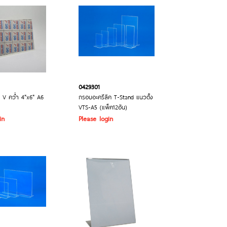
0429301
ต๊ะ V คว่ำ 4"x6" A6
กรอบอะครีลิค T-Stand แนวตั้ง
VTS-A5 (แพ็ค12อัน)
in
Please login