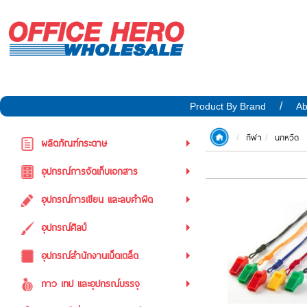
Product By Brand
Ab
กีฬา
นกหวีด
ผลิตภัณฑ์กระดาษ
อุปกรณ์การจัดเก็บเอกสาร
อุปกรณ์การเขียน และลบคำผิด
อุปกรณ์ศิลป์
อุปกรณ์สำนักงานเบ็ดเตล็ด
กาว เทป และอุปกรณ์บรรจุ