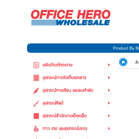
Product By B
สิ
ผลิตภัณฑ์กระดาษ
อุปกรณ์การจัดเก็บเอกสาร
อุปกรณ์การเขียน และลบคำผิด
อุปกรณ์ศิลป์
อุปกรณ์สำนักงานเบ็ดเตล็ด
กาว เทป และอุปกรณ์บรรจุ