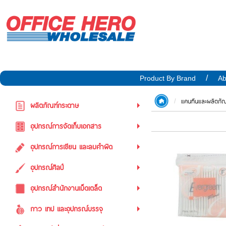
Product By Brand
Ab
แคนทีนและผลิตภั
ผลิตภัณฑ์กระดาษ
อุปกรณ์การจัดเก็บเอกสาร
อุปกรณ์การเขียน และลบคำผิด
อุปกรณ์ศิลป์
อุปกรณ์สำนักงานเบ็ดเตล็ด
กาว เทป และอุปกรณ์บรรจุ