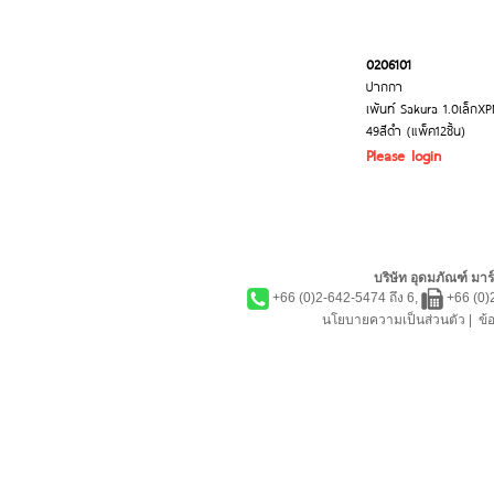
0206101
ปากกา
เพ้นท์ Sakura 1.0เล็กX
49สีดำ (แพ็ค12ชิ้น)
Please login
บริษัท อุดมภัณฑ์ มาร์
+66 (0)2-642-5474 ถึง 6,
+66 (0)
นโยบายความเป็นส่วนตัว
|
ข้