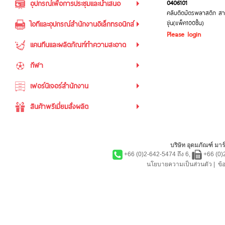
0406101
อุปกรณ์เพื่อการประชุมและนำเสนอ
คลิบติดบัตรพลาสติก ส
ขุ่น(แพ็ค100ชิ้น)
ไอทีและอุปกรณ์สำนักงานอิเล็กทรอนิกส์
Please login
แคนทีนและผลิตภัณฑ์ทำความสะอาด
กีฬา
เฟอร์นิเจอร์สำนักงาน
สินค้าพรีเมี่ยมสั่งผลิต
บริษัท อุดมภัณฑ์ มาร์
+66 (0)2-642-5474 ถึง 6,
+66 (0)
นโยบายความเป็นส่วนตัว
|
ข้