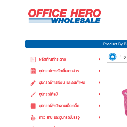
Product By B
อุ
ผลิตภัณฑ์กระดาษ
อุปกรณ์การจัดเก็บเอกสาร
อุปกรณ์การเขียน และลบคำผิด
อุปกรณ์ศิลป์
อุปกรณ์สำนักงานเบ็ดเตล็ด
กาว เทป และอุปกรณ์บรรจุ