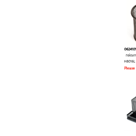
062410
กล่องก
H8016L
Please