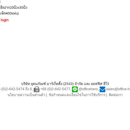
2
ช็ดปาก20นิ้วx30นิ้ว
(แพ็ค400แผ่น)
 login
บริษัท อุดมภัณฑ์ มาร์เก็ตติ้ง (2543) จำกัด และ ออฟฟิศ ฮีโร่
 (0)2-642-5474 ถึง 6,
+66 (0)2-642-5477,
@officehero
,
sales@office-
นโยบายความเป็นส่วนตัว
|
ข้อกำหนดและเงื่อนไขในการใช้บริการ
|
ติดต่อเรา