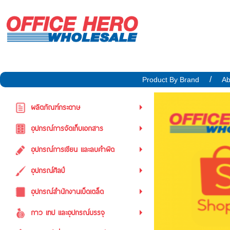
Product By Brand
Ab
ผลิตภัณฑ์กระดาษ
อุปกรณ์การจัดเก็บเอกสาร
อุปกรณ์การเขียน และลบคำผิด
อุปกรณ์ศิลป์
อุปกรณ์สำนักงานเบ็ดเตล็ด
กาว เทป และอุปกรณ์บรรจุ