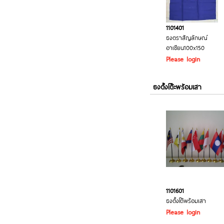
1101401
ธงตราสัญลักษณ์
อาเซียน100x150
Please login
ธงตั้งโต๊ะพร้อมเสา
1101601
ธงตั้งโต๊พร้อมเสา
Please login