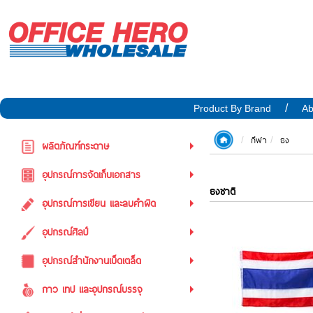
Product By Brand
Ab
กีฬา
ธง
ผลิตภัณฑ์กระดาษ
อุปกรณ์การจัดเก็บเอกสาร
ธงชาติ
อุปกรณ์การเขียน และลบคำผิด
อุปกรณ์ศิลป์
อุปกรณ์สำนักงานเบ็ดเตล็ด
กาว เทป และอุปกรณ์บรรจุ